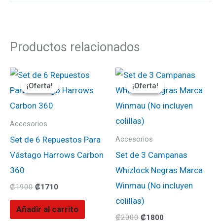
Productos relacionados
El
El
El
El
precio
precio
precio
precio
¡Oferta!
¡Oferta!
¡Oferta!
¡Oferta!
original
actual
original
actual
era:
es:
era:
es:
₡1900.
₡1710.
₡2000.
₡1800.
Accesorios
Set de 6 Repuestos Para
Accesorios
Vástago Harrows Carbon
Set de 3 Campanas
360
Whizlock Negras Marca
Winmau (No incluyen
₡
1900
₡
1710
colillas)
Añadir al carrito
₡
2000
₡
1800