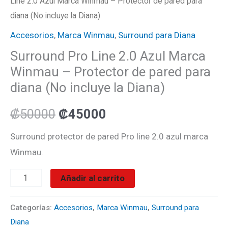
incluye
Line 2.0 Azul Marca Winmau – Protector de pared para
la
diana (No incluye la Diana)
Diana)
Accesorios
,
Marca Winmau
,
Surround para Diana
cantidad
Surround Pro Line 2.0 Azul Marca
Winmau – Protector de pared para
diana (No incluye la Diana)
₡
50000
₡
45000
Surround protector de pared Pro line 2.0 azul marca
Winmau.
Añadir al carrito
Categorías:
Accesorios
,
Marca Winmau
,
Surround para
Diana