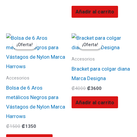
Añadir al carrito
El
El
El
El
precio
precio
precio
precio
¡Oferta!
¡Oferta!
¡Oferta!
¡Oferta!
original
actual
original
actual
era:
es:
era:
es:
₡1500.
₡1350.
₡4000.
₡3600.
Accesorios
Bracket para colgar diana
Marca Designa
Accesorios
Bolsa de 6 Aros
₡
4000
₡
3600
metálicos Negros para
Añadir al carrito
Vástagos de Nylon Marca
Harrows
₡
1500
₡
1350