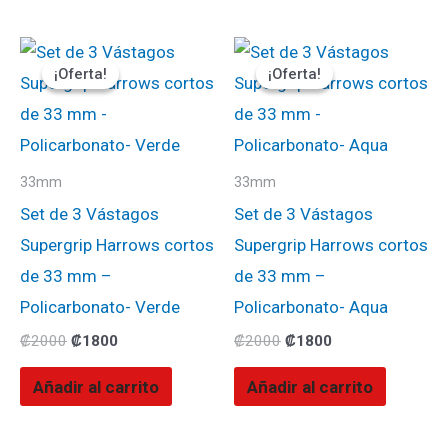
El
El
El
El
precio
precio
precio
precio
¡Oferta!
¡Oferta!
¡Oferta!
¡Oferta!
original
actual
original
actual
era:
es:
era:
es:
₡2000.
₡1800.
₡2000.
₡1800.
33mm
33mm
Set de 3 Vástagos
Set de 3 Vástagos
Supergrip Harrows cortos
Supergrip Harrows cortos
de 33 mm –
de 33 mm –
Policarbonato- Verde
Policarbonato- Aqua
₡
2000
₡
1800
₡
2000
₡
1800
Añadir al carrito
Añadir al carrito