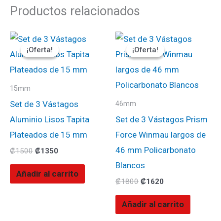
Productos relacionados
El
El
El
El
precio
precio
precio
precio
¡Oferta!
¡Oferta!
¡Oferta!
¡Oferta!
original
actual
original
actual
era:
es:
era:
es:
₡1500.
₡1350.
₡1800.
₡1620.
15mm
Set de 3 Vástagos
46mm
Aluminio Lisos Tapita
Set de 3 Vástagos Prism
Plateados de 15 mm
Force Winmau largos de
46 mm Policarbonato
₡
1500
₡
1350
Blancos
Añadir al carrito
₡
1800
₡
1620
Añadir al carrito