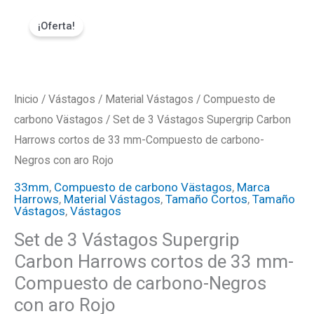
Ir
Set
El
El
¡Oferta!
al
de
precio
precio
contenido
3
Vástagos
original
actual
Supergrip
Inicio
/
Vástagos
/
Material Vástagos
/
Compuesto de
era:
es:
Carbon
carbono Västagos
/ Set de 3 Vástagos Supergrip Carbon
Harrows
Harrows cortos de 33 mm-Compuesto de carbono-
₡4400.
₡3960.
Negros con aro Rojo
cortos
de
33mm
,
Compuesto de carbono Västagos
,
Marca
Harrows
,
Material Vástagos
,
Tamaño Cortos
,
Tamaño
33
Vástagos
,
Vástagos
mm-
Set de 3 Vástagos Supergrip
Compuesto
Carbon Harrows cortos de 33 mm-
de
Compuesto de carbono-Negros
carbono-
con aro Rojo