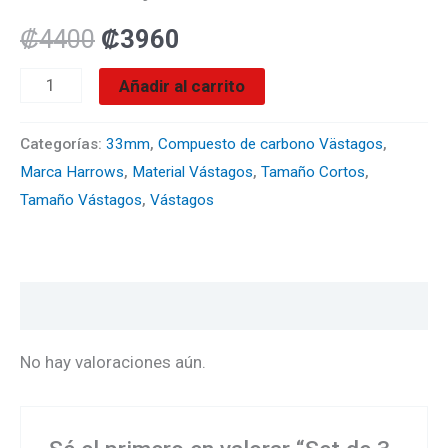
Negros
con
₡
4400
₡
3960
aro
Añadir al carrito
Rojo
cantidad
Categorías:
33mm
,
Compuesto de carbono Västagos
,
Marca Harrows
,
Material Vástagos
,
Tamaño Cortos
,
Tamaño Vástagos
,
Vástagos
Valoraciones (0)
No hay valoraciones aún.