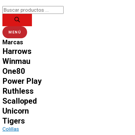
Ir
Búsqueda
al
de
contenido
productos
MENÚ
Marcas
Harrows
Winmau
One80
Power Play
Ruthless
Scalloped
Unicorn
Tigers
Colillas