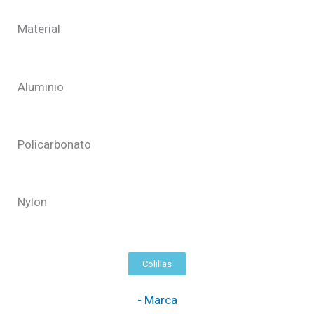
Ir
Material
al
contenido
Aluminio
Policarbonato
Nylon
Colillas
- Marca