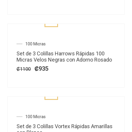
El
El
100 Micras
precio
precio
Set de 3 Colillas Harrows Rápidas 100
original
actual
Micras Velos Negras con Adorno Rosado
era:
es:
₡1100.
₡935.
₡
935
₡
1100
El
El
100 Micras
precio
precio
Set de 3 Colillas Vortex Rápidas Amarillas
original
actual