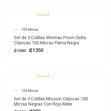
El
El
100 Micras
precio
precio
Set de 3 Colillas Winmau Prism Delta
original
actual
Clásicas 100 Micras Flama Negra
era:
es:
₡1500.
₡1350.
₡
1350
₡
1500
El
El
100 Micras
precio
precio
Set de 3 Colillas Mission Clásicas 100
original
actual
Micras Negras Con Rojo Mate
era:
es: