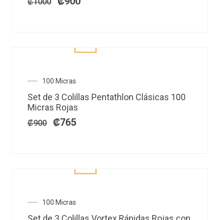
₡1000.
₡900.
₡
900
₡
1000
El
El
100 Micras
precio
precio
Set de 3 Colillas Pentathlon Clásicas 100
original
actual
Micras Rojas
era:
es:
₡900.
₡765.
₡
765
₡
900
El
El
100 Micras
precio
precio
Set de 3 Colillas Vortex Rápidas Rojas con