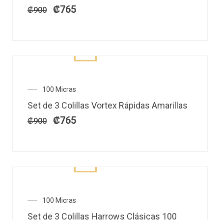
₡900.
₡765.
₡
765
₡
900
El
El
100 Micras
precio
precio
Set de 3 Colillas Vortex Rápidas Amarillas
original
actual
era:
es:
₡
765
₡
900
₡900.
₡765.
El
El
100 Micras
precio
precio
Set de 3 Colillas Harrows Clásicas 100