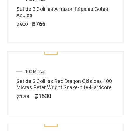
El
El
precio
precio
Set de 3 Colillas Amazon Rápidas Gotas
original
actual
Azules
era:
es:
₡900.
₡765.
₡
765
₡
900
El
El
100 Micras
precio
precio
Set de 3 Colillas Red Dragon Clásicas 100
original
actual
Micras Peter Wright Snake-bite-Hardcore
era:
es:
₡1700.
₡1530.
₡
1530
₡
1700