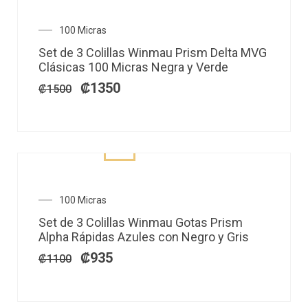
El
El
100 Micras
precio
precio
Set de 3 Colillas Winmau Prism Delta MVG
original
actual
Clásicas 100 Micras Negra y Verde
era:
es:
₡1500.
₡1350.
₡
1350
₡
1500
El
El
100 Micras
precio
precio
Set de 3 Colillas Winmau Gotas Prism
original
actual
Alpha Rápidas Azules con Negro y Gris
era:
es:
₡1100.
₡935.
₡
935
₡
1100