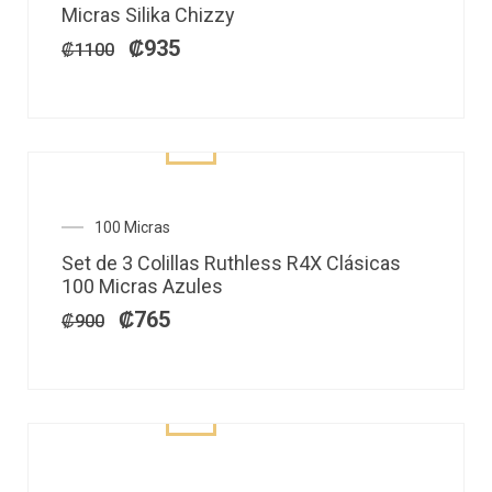
original
actual
Micras Silika Chizzy
era:
es:
₡1100.
₡935.
₡
935
₡
1100
El
El
100 Micras
precio
precio
Set de 3 Colillas Ruthless R4X Clásicas
original
actual
100 Micras Azules
era:
es:
₡900.
₡765.
₡
765
₡
900