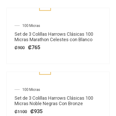
El
El
100 Micras
precio
precio
Set de 3 Colillas Harrows Clásicas 100
original
actual
Micras Marathon Celestes con Blanco
era:
es:
₡900.
₡765.
₡
765
₡
900
El
El
100 Micras
precio
precio
Set de 3 Colillas Harrows Clásicas 100
original
actual
Micras Noble Negras Con Bronze
era:
es:
₡1100.
₡935.
₡
935
₡
1100