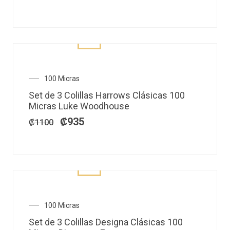
El
El
100 Micras
precio
precio
Set de 3 Colillas Harrows Clásicas 100
original
actual
Micras Luke Woodhouse
era:
es:
₡1100.
₡935.
₡
935
₡
1100
El
El
100 Micras
precio
precio
Set de 3 Colillas Designa Clásicas 100
original
actual