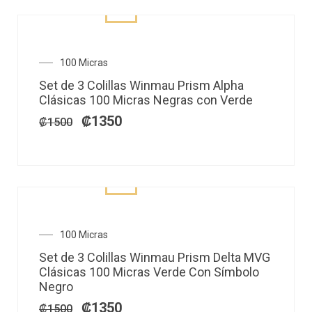
El
El
100 Micras
precio
precio
Set de 3 Colillas Winmau Prism Alpha
original
actual
Clásicas 100 Micras Negras con Verde
era:
es:
₡1500.
₡1350.
₡
1350
₡
1500
El
El
100 Micras
precio
precio
Set de 3 Colillas Winmau Prism Delta MVG
original
actual
Clásicas 100 Micras Verde Con Símbolo
era:
es:
Negro
₡1500.
₡1350.
₡
1350
₡
1500