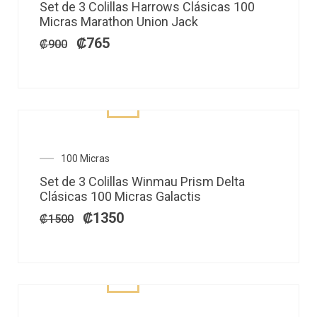
Set de 3 Colillas Harrows Clásicas 100
original
actual
Micras Marathon Union Jack
era:
es:
₡900.
₡765.
₡
765
₡
900
El
El
100 Micras
precio
precio
Set de 3 Colillas Winmau Prism Delta
original
actual
Clásicas 100 Micras Galactis
era:
es:
₡1500.
₡1350.
₡
1350
₡
1500