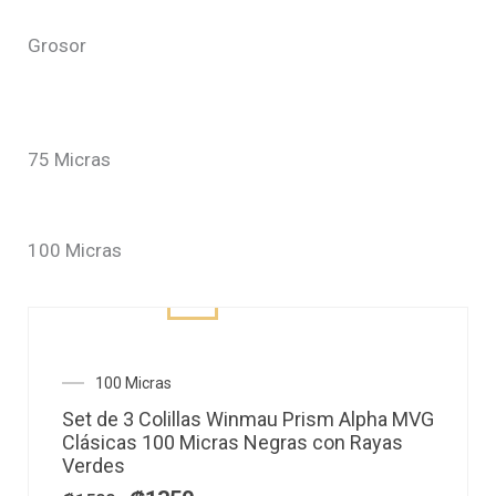
Ir
Grosor
al
contenido
75 Micras
100 Micras
El
El
100 Micras
precio
precio
Set de 3 Colillas Winmau Prism Alpha MVG
original
actual
Clásicas 100 Micras Negras con Rayas
era:
es:
Verdes
₡1500.
₡1350.