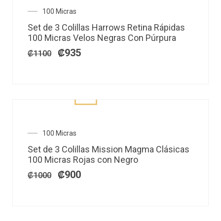
El
El
100 Micras
precio
precio
Set de 3 Colillas Harrows Retina Rápidas
original
actual
100 Micras Velos Negras Con Púrpura
era:
es:
₡1100.
₡935.
₡
935
₡
1100
El
El
100 Micras
precio
precio
Set de 3 Colillas Mission Magma Clásicas
original
actual
100 Micras Rojas con Negro
era:
es:
₡1000.
₡900.
₡
900
₡
1000