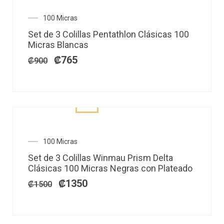
El
El
100 Micras
precio
precio
Set de 3 Colillas Pentathlon Clásicas 100
original
actual
Micras Blancas
era:
es:
₡900.
₡765.
₡
765
₡
900
El
El
100 Micras
precio
precio
Set de 3 Colillas Winmau Prism Delta
original
actual
Clásicas 100 Micras Negras con Plateado
era:
es:
₡1500.
₡1350.
₡
1350
₡
1500