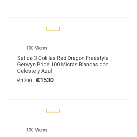
El
El
100 Micras
precio
precio
Set de 3 Colillas Red Dragon Freestyle
original
actual
Gerwyn Price 100 Micras Blancas con
era:
es:
Celeste y Azul
₡1700.
₡1530.
₡
1530
₡
1700
El
El
100 Micras
precio
precio