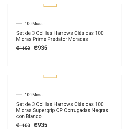
El
El
100 Micras
precio
precio
Set de 3 Colillas Harrows Clásicas 100
original
actual
Micras Prime Predator Moradas
era:
es:
₡1100.
₡935.
₡
935
₡
1100
El
El
100 Micras
precio
precio
Set de 3 Colillas Harrows Clásicas 100
original
actual
Micras Supergrip QP Corrugadas Negras
era:
es:
con Blanco
₡1100.
₡935.
₡
935
₡
1100