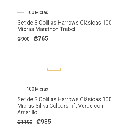
El
El
100 Micras
precio
precio
Set de 3 Colillas Harrows Clásicas 100
original
actual
Micras Marathon Trebol
era:
es:
₡900.
₡765.
₡
765
₡
900
El
El
100 Micras
precio
precio
Set de 3 Colillas Harrows Clásicas 100
original
actual
Micras Silika Colourshift Verde con
era:
es:
Amarillo
₡1100.
₡935.
₡
935
₡
1100