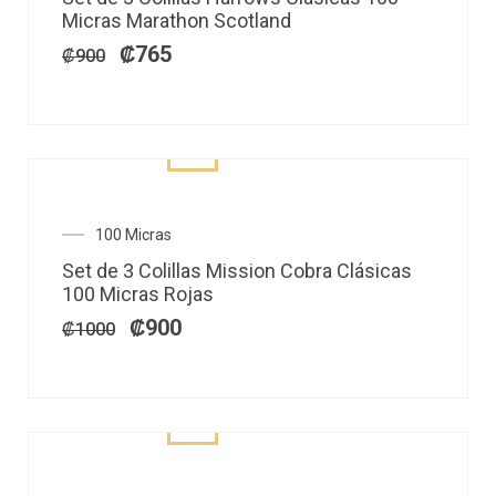
original
actual
Micras Marathon Scotland
era:
es:
₡900.
₡765.
₡
765
₡
900
El
El
100 Micras
precio
precio
Set de 3 Colillas Mission Cobra Clásicas
original
actual
100 Micras Rojas
era:
es:
₡1000.
₡900.
₡
900
₡
1000