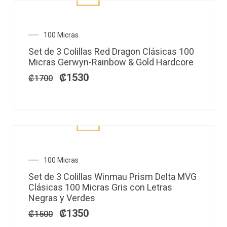
El
El
100 Micras
precio
precio
Set de 3 Colillas Red Dragon Clásicas 100
original
actual
Micras Gerwyn-Rainbow & Gold Hardcore
era:
es:
₡1700.
₡1530.
₡
1530
₡
1700
El
El
100 Micras
precio
precio
Set de 3 Colillas Winmau Prism Delta MVG
original
actual
Clásicas 100 Micras Gris con Letras
era:
es:
Negras y Verdes
₡1500.
₡1350.
₡
1350
₡
1500