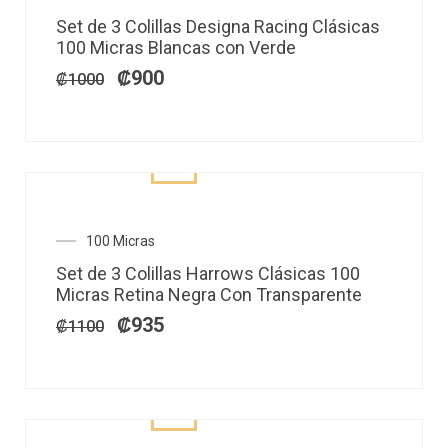
precio
precio
Set de 3 Colillas Designa Racing Clásicas
original
actual
100 Micras Blancas con Verde
era:
es:
₡1000.
₡900.
₡
900
₡
1000
El
El
100 Micras
precio
precio
Set de 3 Colillas Harrows Clásicas 100
original
actual
Micras Retina Negra Con Transparente
era:
es:
₡1100.
₡935.
₡
935
₡
1100