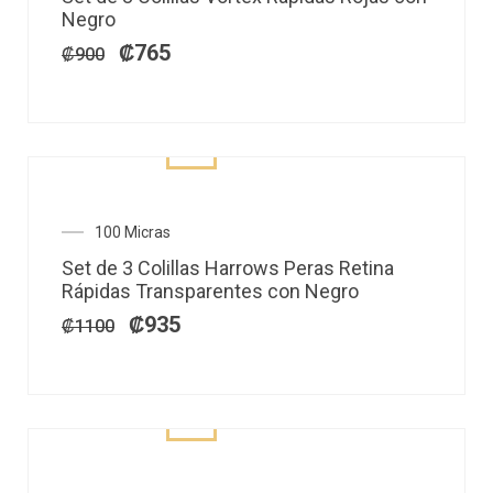
original
actual
Negro
era:
es:
₡900.
₡765.
₡
765
₡
900
El
El
100 Micras
precio
precio
Set de 3 Colillas Harrows Peras Retina
original
actual
Rápidas Transparentes con Negro
era:
es:
₡1100.
₡935.
₡
935
₡
1100