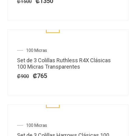
₡
1350
₡
1500
El
El
100 Micras
precio
precio
Set de 3 Colillas Ruthless R4X Clásicas
original
actual
100 Micras Transparentes
era:
es:
₡900.
₡765.
₡
765
₡
900
El
El
100 Micras
precio
precio
Set de 3 Colillas Harrows Clásicas 100