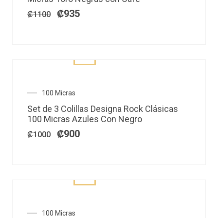
era:
es:
₡1100.
₡935.
₡
935
₡
1100
El
El
100 Micras
precio
precio
Set de 3 Colillas Designa Rock Clásicas
original
actual
100 Micras Azules Con Negro
era:
es:
₡1000.
₡900.
₡
900
₡
1000
El
El
100 Micras