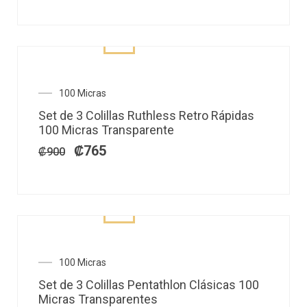
El
El
100 Micras
precio
precio
Set de 3 Colillas Ruthless Retro Rápidas
original
actual
100 Micras Transparente
era:
es:
₡900.
₡765.
₡
765
₡
900
El
El
100 Micras
precio
precio
Set de 3 Colillas Pentathlon Clásicas 100
original
actual
Micras Transparentes
era:
es: