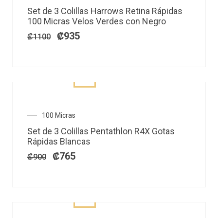
precio
precio
Set de 3 Colillas Harrows Retina Rápidas
original
actual
100 Micras Velos Verdes con Negro
era:
es:
₡1100.
₡935.
₡
935
₡
1100
El
El
100 Micras
precio
precio
Set de 3 Colillas Pentathlon R4X Gotas
original
actual
Rápidas Blancas
era:
es:
₡900.
₡765.
₡
765
₡
900