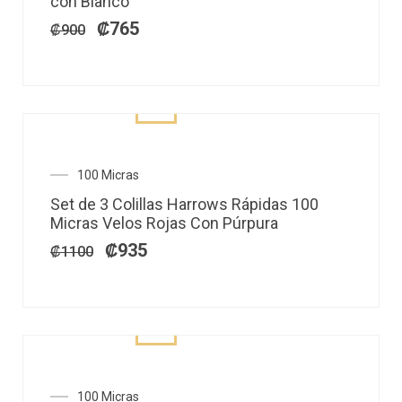
con Blanco
era:
es:
₡900.
₡765.
₡
765
₡
900
El
El
100 Micras
precio
precio
Set de 3 Colillas Harrows Rápidas 100
original
actual
Micras Velos Rojas Con Púrpura
era:
es:
₡1100.
₡935.
₡
935
₡
1100
El
El
100 Micras