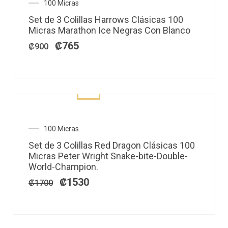
El
El
100 Micras
precio
precio
Set de 3 Colillas Harrows Clásicas 100
original
actual
Micras Marathon Ice Negras Con Blanco
era:
es:
₡900.
₡765.
₡
765
₡
900
El
El
100 Micras
precio
precio
Set de 3 Colillas Red Dragon Clásicas 100
original
actual
Micras Peter Wright Snake-bite-Double-
era:
es:
World-Champion.
₡1700.
₡1530.
₡
1530
₡
1700