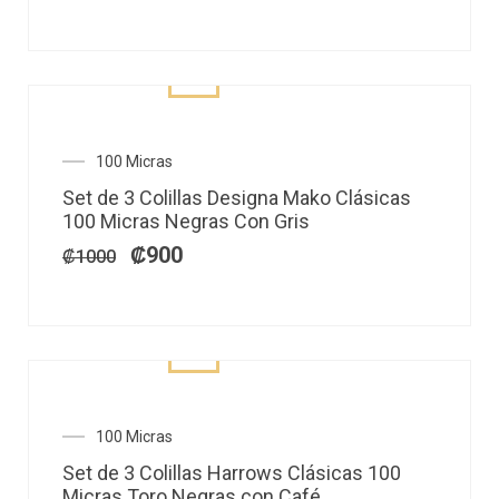
El
El
100 Micras
precio
precio
Set de 3 Colillas Designa Mako Clásicas
original
actual
100 Micras Negras Con Gris
era:
es:
₡1000.
₡900.
₡
900
₡
1000
El
El
100 Micras
precio
precio
Set de 3 Colillas Harrows Clásicas 100
original
actual
Micras Toro Negras con Café