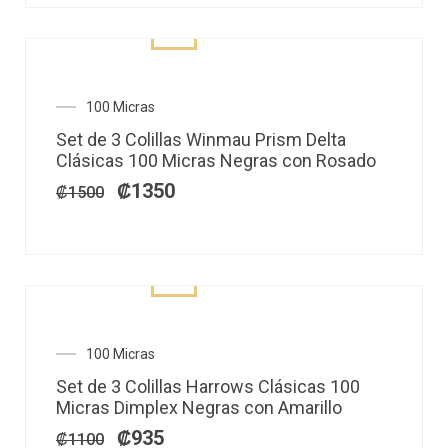
El
El
100 Micras
precio
precio
Set de 3 Colillas Winmau Prism Delta
original
actual
Clásicas 100 Micras Negras con Rosado
era:
es:
₡1500.
₡1350.
₡
1350
₡
1500
El
El
100 Micras
precio
precio
Set de 3 Colillas Harrows Clásicas 100
original
actual
Micras Dimplex Negras con Amarillo
era:
es:
₡1100.
₡935.
₡
935
₡
1100