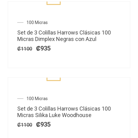
El
El
100 Micras
precio
precio
Set de 3 Colillas Harrows Clásicas 100
original
actual
Micras Dimplex Negras con Azul
era:
es:
₡1100.
₡935.
₡
935
₡
1100
El
El
100 Micras
precio
precio
Set de 3 Colillas Harrows Clásicas 100
original
actual
Micras Silika Luke Woodhouse
era:
es:
₡1100.
₡935.
₡
935
₡
1100