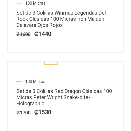
El
El
100 Micras
precio
precio
Set de 3 Colillas Winmau Legendas Del
original
actual
Rock Clásicas 100 Micras Iron Maiden
era:
es:
Calavera Ojos Rojos
₡1600.
₡1440.
₡
1440
₡
1600
El
El
100 Micras
precio
precio
Set de 3 Colillas Red Dragon Clásicas 100
original
actual
Micras Peter Wright Snake-bite-
era:
es:
Holographic
₡1700.
₡1530.
₡
1530
₡
1700