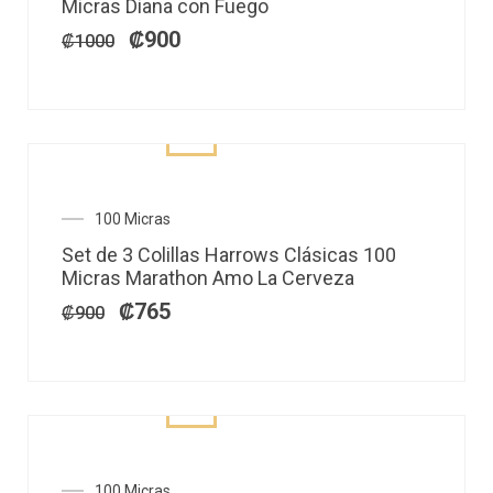
Micras Diana con Fuego
era:
es:
₡1000.
₡900.
₡
900
₡
1000
El
El
100 Micras
precio
precio
Set de 3 Colillas Harrows Clásicas 100
original
actual
Micras Marathon Amo La Cerveza
era:
es:
₡900.
₡765.
₡
765
₡
900
100 Micras