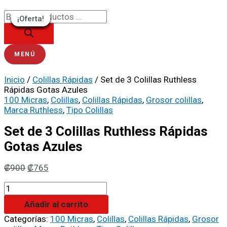
Ir
Búsqueda
Set
El
El
El
El
El
El
El
El
El
El
al
de
de
precio
precio
precio
precio
precio
precio
precio
precio
precio
precio
¡Oferta!
¡Oferta!
¡Oferta!
¡Oferta!
¡Oferta!
¡Oferta!
¡Oferta!
¡Oferta!
¡Oferta!
contenido
productos
3
original
original
actual
original
original
original
actual
actual
actual
actual
Colillas
era:
era:
es:
era:
era:
era:
es:
es:
es:
es:
Ruthless
₡900.
₡900.
₡765.
₡1100.
₡1100.
₡1100.
₡765.
₡935.
₡935.
₡935.
Rápidas
MENÚ
Gotas
Azules
Inicio
/
Colillas Rápidas
/ Set de 3 Colillas Ruthless
cantidad
Rápidas Gotas Azules
100 Micras
,
Colillas
,
Colillas Rápidas
,
Grosor colillas
,
Marca Ruthless
,
Tipo Colillas
Set de 3 Colillas Ruthless Rápidas
Gotas Azules
₡
900
₡
765
Añadir al carrito
Categorías:
100 Micras
,
Colillas
,
Colillas Rápidas
,
Grosor