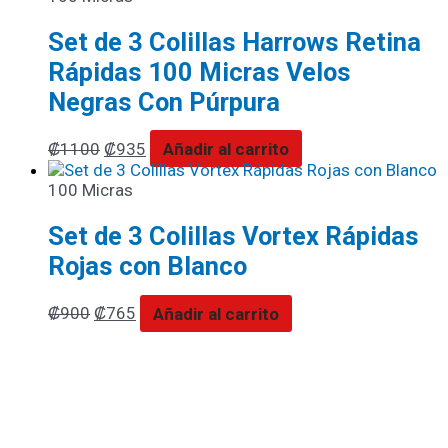
Set de 3 Colillas Harrows Retina
Rápidas 100 Micras Velos
Negras Con Púrpura
₡
1100
₡
935
Añadir al carrito
100 Micras
Set de 3 Colillas Vortex Rápidas
Rojas con Blanco
₡
900
₡
765
Añadir al carrito