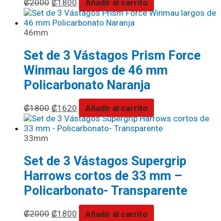
₡
2000
₡
1800
Añadir al carrito
46mm
Set de 3 Vástagos Prism Force
Winmau largos de 46 mm
Policarbonato Naranja
₡
1800
₡
1620
Añadir al carrito
33mm
Set de 3 Vástagos Supergrip
Harrows cortos de 33 mm –
Policarbonato- Transparente
₡
2000
₡
1800
Añadir al carrito