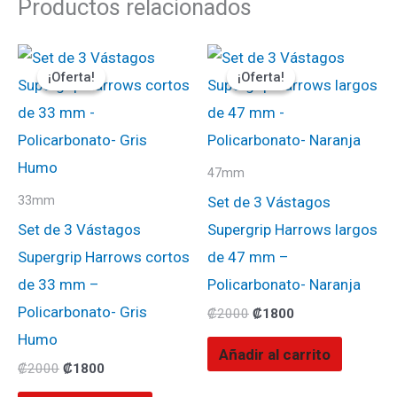
Productos relacionados
El
El
El
El
precio
precio
precio
precio
¡Oferta!
¡Oferta!
¡Oferta!
¡Oferta!
original
actual
original
actual
era:
es:
era:
es:
₡2000.
₡1800.
₡2000.
₡1800.
47mm
Set de 3 Vástagos
33mm
Set de 3 Vástagos
Supergrip Harrows largos
Supergrip Harrows cortos
de 47 mm –
de 33 mm –
Policarbonato- Naranja
Policarbonato- Gris
₡
2000
₡
1800
Humo
Añadir al carrito
₡
2000
₡
1800