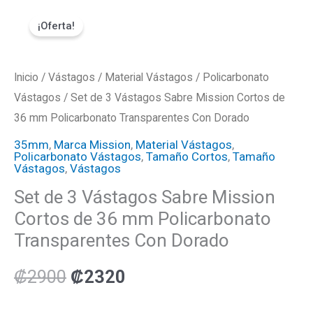
Ir
Set
El
El
¡Oferta!
al
de
precio
precio
contenido
3
Vástagos
Inicio
/
Vástagos
original
/
Material Vástagos
actual
/
Policarbonato
Sabre
Vástagos
/ Set de 3 Vástagos Sabre Mission Cortos de
era:
es:
Mission
36 mm Policarbonato Transparentes Con Dorado
Cortos
₡2900.
₡2320.
35mm
,
Marca Mission
,
Material Vástagos
,
Policarbonato Vástagos
,
Tamaño Cortos
,
Tamaño
de
Vástagos
,
Vástagos
36
Set de 3 Vástagos Sabre Mission
mm
Cortos de 36 mm Policarbonato
Policarbonato
Transparentes Con Dorado
Transparentes
Con
₡
2900
₡
2320
Dorado