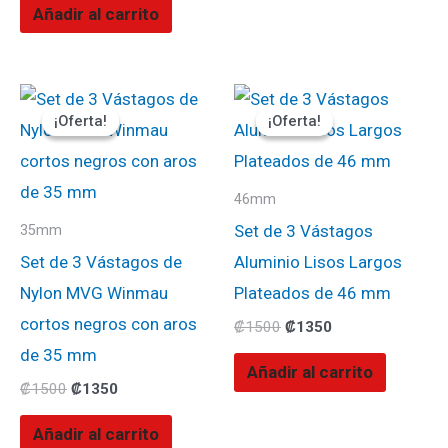
Añadir al carrito
El
El
El
El
precio
precio
precio
precio
¡Oferta!
¡Oferta!
¡Oferta!
¡Oferta!
original
actual
original
actual
era:
es:
era:
es:
₡1500.
₡1350.
₡1500.
₡1350.
46mm
Set de 3 Vástagos
35mm
Set de 3 Vástagos de
Aluminio Lisos Largos
Nylon MVG Winmau
Plateados de 46 mm
cortos negros con aros
₡
1500
₡
1350
de 35 mm
Añadir al carrito
₡
1500
₡
1350
Añadir al carrito