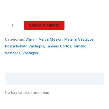
cantidad
Añadir al carrito
Categorías:
35mm
,
Marca Mission
,
Material Vástagos
,
Policarbonato Vástagos
,
Tamaño Cortos
,
Tamaño
Vástagos
,
Vástagos
Valoraciones (0)
No hay valoraciones aún.